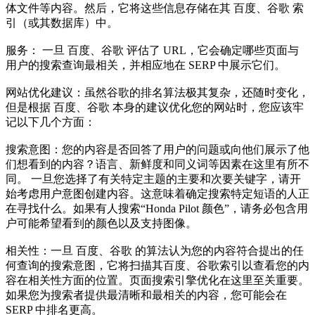
体文件等内容。然后，它将这些信息存储在其
百度、谷歌
索
引（或其数据库）中。
服务： 一旦
百度、谷歌
评估了 URL，它会确定哪些页面与
用户的搜索查询最相关，并相应地在 SERP 中展示它们。
网站优化建议：虽然谷歌的排名算法极其复杂，还随时变化，
但是根据
百度、谷歌
本身的建议优化您的网站时，您应该牢
记以下几个方面：
搜索意图：您的内容是否回答了用户的问题或向他们展示了他
们想看到的内容？语言、新鲜度和同义词等因素在这里有所不
同。 一旦您选择了有关特定主题的主要和次要关键字，请开
始考虑用户意图创建内容。这意味着确定搜索特定短语的人正
在寻找什么。如果有人搜索“Honda Pilot 颜色”，请务必包含用
户可能希望看到的颜色以及支持图像。
相关性：一旦
百度、谷歌
的算法认为您的内容符合提出的任
何查询的搜索意图，它将扫描其
百度、谷歌
索引以查看您的内
容在相关性方面的位置。页面搜索引擎优化在这里至关重要。
如果您为搜索者提供最清晰和最相关的内容，您可能会在
SERP 中排名更高。