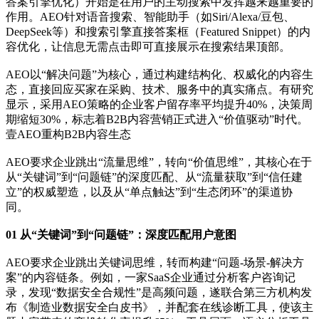
答案引擎优化）开始是在用户的主动搜索中发挥越来越重要的
作用。AEO针对‌语音搜索、智能助手（如Siri/Alexa/豆包、
DeepSeek等）和搜索引擎直接答案框（Featured Snippet）‌的内
容优化，让信息无需点击即可直接展示在搜索结果顶部。
AEO以“解决问题”为核心，通过构建结构化、权威化的内容生
态，直接回应买家在采购、技术、服务中的真实痛点。有研究
显示，采用AEO策略的企业客户留存率平均提升40%，决策周
期缩短30%，标志着B2B内容营销正式进入“价值驱动”时代。
壹AEO重构B2B内容生态
AEO要求企业跳出“流量思维”，转向“价值思维”，其核心在于
从“关键词”到“问题链”的深度匹配、从“流量获取”到“信任建
立”的权威塑造，以及从“单点触达”到“生态闭环”的渠道协
同。
01 从“关键词”到“问题链”：深度匹配用户意图
AEO要求企业跳出关键词思维，转而构建“问题-场景-解决方
案”的内容链条。例如，一家SaaS企业通过分析客户咨询记
录，发现“数据安全合规性”是高频问题，遂联合第三方机构发
布《制造业数据安全白皮书》，并配套在线诊断工具，使该主