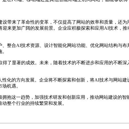
站建设带来了革命性的变革，不仅提高了网站的效率和质量，还为
将迎来更加广阔的发展前景。企业应积极探索和应用AI技术，
户、整合AI技术资源、设计智能化网站功能、优化网站结构与布
施。
经取得了显著的成效。未来，随着技术的不断进步和应用的不断深
人性化的方向发展。企业将不断探索和创新，将AI技术与网站建
市场机遇。
极拥抱这一趋势，加强技术研发和创新应用，推动网站建设的智
推动整个行业的持续繁荣和发展。