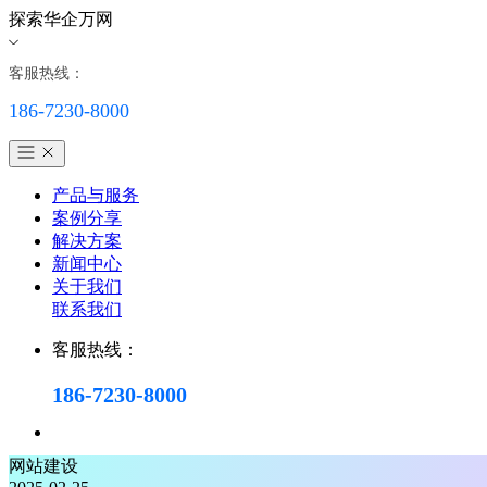
探索华企万网
客服热线：
186-7230-8000
产品与服务
案例分享
解决方案
新闻中心
关于我们
联系我们
客服热线：
186-7230-8000
网站建设