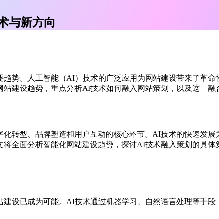
术与新方向
要趋势。人工智能（AI）技术的广泛应用为网站建设带来了革命
网站建设趋势，重点分析AI技术如何融入网站策划，以及这一融
字化转型、品牌塑造和用户互动的核心环节。AI技术的快速发展
文将全面分析智能化网站建设趋势，探讨AI技术融入策划的具体
站建设已成为可能。AI技术通过机器学习、自然语言处理等手段