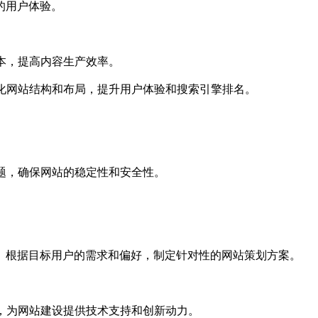
的用户体验。
本，提高内容生产效率。
化网站结构和布局，提升用户体验和搜索引擎排名。
。
题，确保网站的稳定性和安全性。
。根据目标用户的需求和偏好，制定针对性的网站策划方案。
，为网站建设提供技术支持和创新动力。