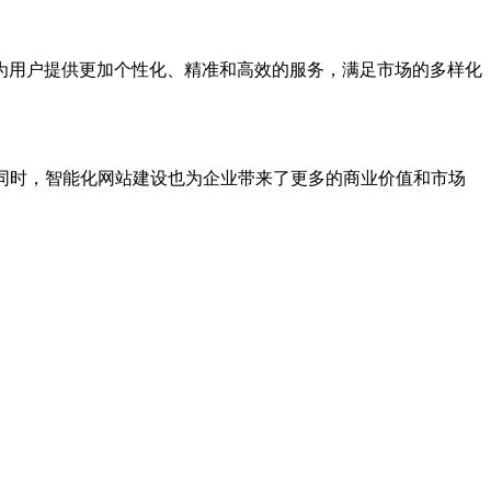
为用户提供更加个性化、精准和高效的服务，满足市场的多样化
同时，智能化网站建设也为企业带来了更多的商业价值和市场